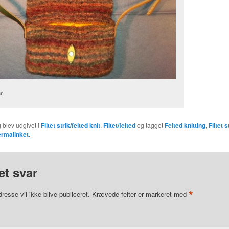
en
 blev udgivet i
Filtet strik/felted knit
,
Filtet/felted
og tagget
Felted knitting
,
Filtet s
ermalinket
.
et svar
*
resse vil ikke blive publiceret.
Krævede felter er markeret med