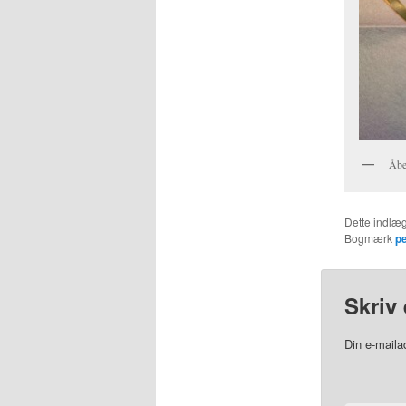
Åb
Dette indlæg
Bogmærk
p
Skriv 
Din e-mailad