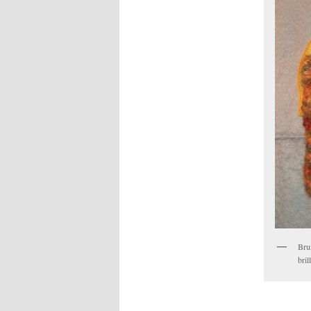
Brun
bril