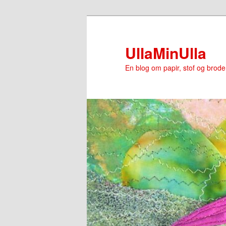
Fortsæt
til
primært
UllaMinUlla
indhold
En blog om papir, stof og brode