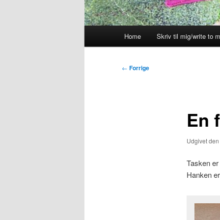
Hovedmenu
Home
Skriv til mig/write to 
Indlægsnavigation
←
Forrige
En f
Udgivet de
Tasken er s
Hanken er 