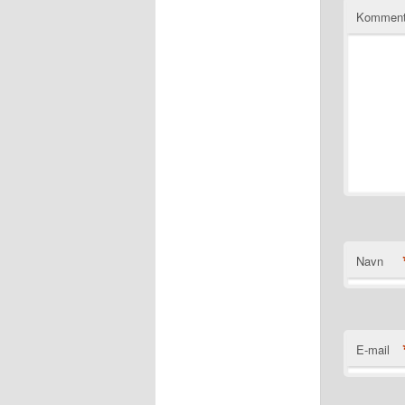
Komment
Navn
E-mail