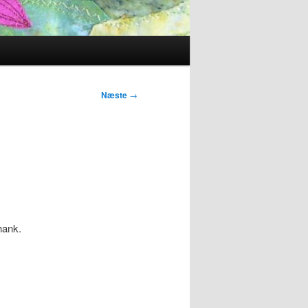
Næste
→
 hank.