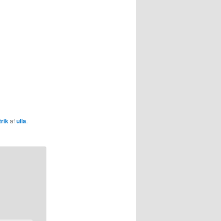
trik
af
ulla
.