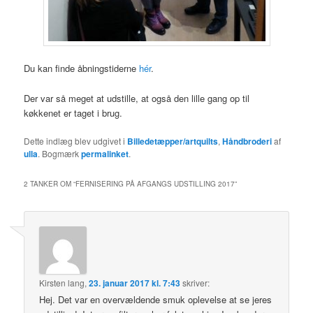
Du kan finde åbningstiderne
hér
.
Der var så meget at udstille, at også den lille gang op til
køkkenet er taget i brug.
Dette indlæg blev udgivet i
Billedetæpper/artquilts
,
Håndbroderi
af
ulla
. Bogmærk
permalinket
.
2 TANKER OM “
FERNISERING PÅ AFGANGS UDSTILLING 2017
”
Kirsten lang
,
23. januar 2017 kl. 7:43
skriver:
Hej. Det var en overvældende smuk oplevelse at se jeres