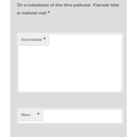
Din e-mailadresse vil ikke blive publiceret.
Krævede felter
*
er markeret med
*
Kommentar
*
Navn