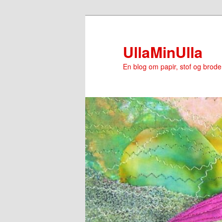
Fortsæt
til
primært
UllaMinUlla
indhold
En blog om papir, stof og brode