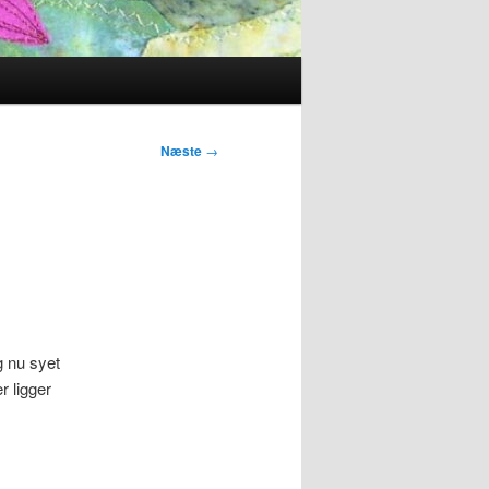
Næste
→
g nu syet
r ligger