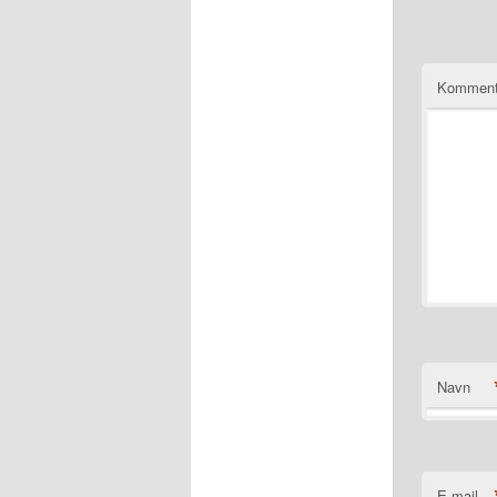
Komment
Navn
E-mail