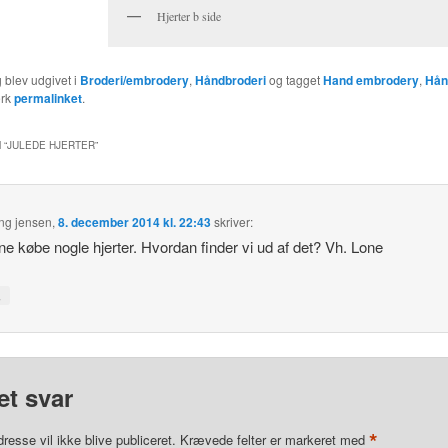
Hjerter b side
 blev udgivet i
Broderi/embrodery
,
Håndbroderi
og tagget
Hand embrodery
,
Hån
ærk
permalinket
.
 “
JULEDE HJERTER
”
ng jensen
,
8. december 2014 kl. 22:43
skriver:
rne købe nogle hjerter. Hvordan finder vi ud af det? Vh. Lone
↓
et svar
*
resse vil ikke blive publiceret.
Krævede felter er markeret med