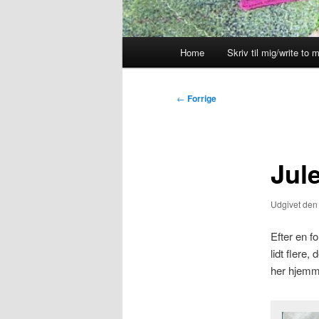
Hovedmenu
Home
Skriv til mig/write to 
Indlægsnavigation
←
Forrige
Jule
Udgivet de
Efter en f
lidt flere,
her hjemm