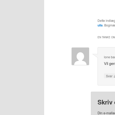
Dette indlæg
ulla
. Bogm
EN TANKE OM
lone ba
Vil ge
Svar
Skriv 
Din e-mailad