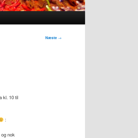
Næste
→
kl. 10 til
:
 og nok