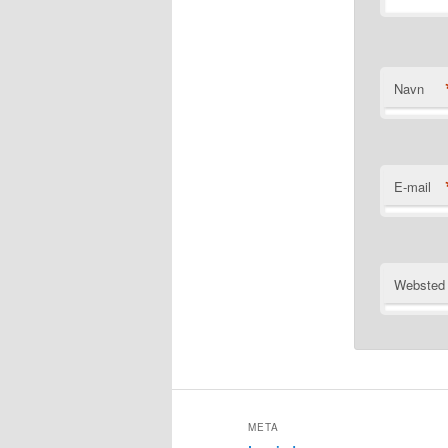
Navn
E-mail
Websted
META