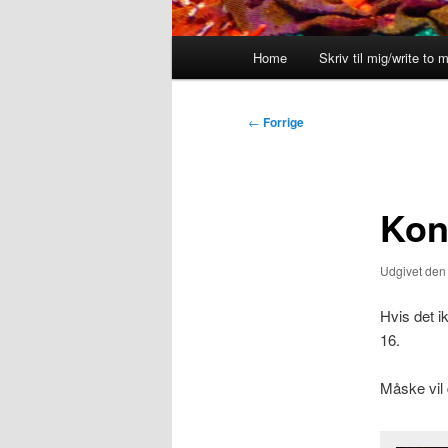
Hovedmenu
Home
Skriv til mig/write to 
Indlægsnavigation
←
Forrige
Kong
Udgivet de
Hvis det ik
16.
Måske vil 