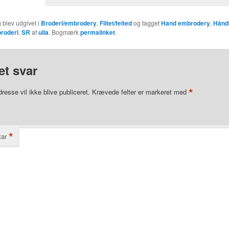
 blev udgivet i
Broderi/embrodery
,
Filtet/felted
og tagget
Hand embrodery
,
Hånd
roderi
,
SR
af
ulla
. Bogmærk
permalinket
.
et svar
*
resse vil ikke blive publiceret.
Krævede felter er markeret med
*
ar