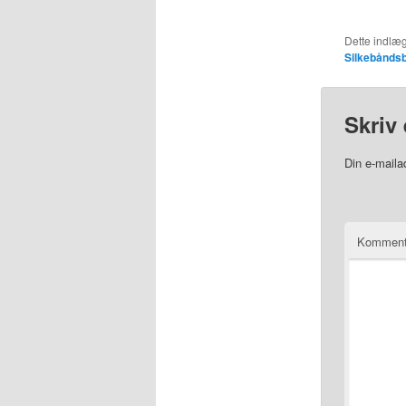
Dette indlæg
Silkebåndsb
Skriv 
Din e-mailad
Komment