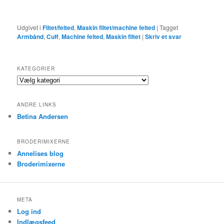
Udgivet i
Filtet/felted
,
Maskin filtet/machine felted
|
Tagget
Armbånd
,
Cuff
,
Machine felted
,
Maskin filtet
|
Skriv et svar
KATEGORIER
Kategorier
ANDRE LINKS
Betina Andersen
BRODERIMIXERNE
Annelises blog
Broderimixerne
META
Log ind
Indlægsfeed