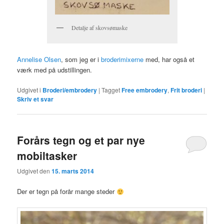
Detalje af skovsømaske
Annelise Olsen
, som jeg er i
broderimixerne
med, har også et
værk med på udstillingen.
Udgivet i
Broderi/embrodery
|
Tagget
Free embrodery
,
Frit broderi
|
Skriv et svar
Forårs tegn og et par nye
mobiltasker
Udgivet den
15. marts 2014
Der er tegn på forår mange steder