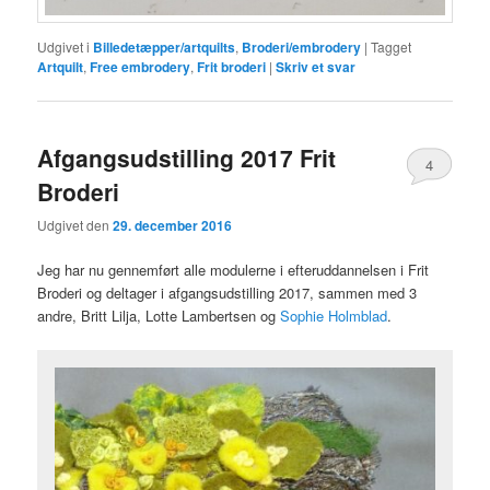
Udgivet i
Billedetæpper/artquilts
,
Broderi/embrodery
|
Tagget
Artquilt
,
Free embrodery
,
Frit broderi
|
Skriv et svar
Afgangsudstilling 2017 Frit
4
Broderi
Udgivet den
29. december 2016
Jeg har nu gennemført alle modulerne i efteruddannelsen i Frit
Broderi og deltager i afgangsudstilling 2017, sammen med 3
andre, Britt Lilja, Lotte Lambertsen og
Sophie Holmblad
.