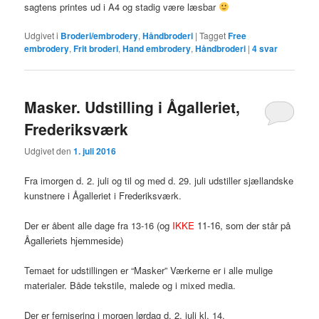
sagtens printes ud i A4 og stadig være læsbar
Udgivet i
Broderi/embrodery
,
Håndbroderi
|
Tagget
Free
embrodery
,
Frit broderi
,
Hand embrodery
,
Håndbroderi
|
4
svar
Masker. Udstilling i Ågalleriet,
Frederiksværk
Udgivet den
1. juli 2016
Fra imorgen d. 2. juli og til og med d. 29. juli udstiller sjællandske
kunstnere i Ågalleriet i Frederiksværk.
Der er åbent alle dage fra 13-16
(og
IKKE
11-16, som der står på
Ågalleriets hjemmeside)
Temaet for udstillingen er “Masker” Værkerne er i alle mulige
materialer. Både tekstile, malede og i mixed media.
Der er fernisering i morgen lørdag d. 2. juli kl. 14.