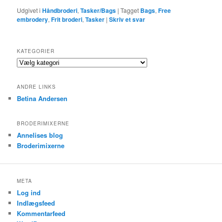
Udgivet i
Håndbroderi
,
Tasker/Bags
|
Tagget
Bags
,
Free
embrodery
,
Frit broderi
,
Tasker
|
Skriv et svar
KATEGORIER
Kategorier
ANDRE LINKS
Betina Andersen
BRODERIMIXERNE
Annelises blog
Broderimixerne
META
Log ind
Indlægsfeed
Kommentarfeed