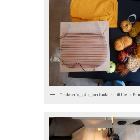
Trenden er lagt på og garn fundet frem til islættet. En