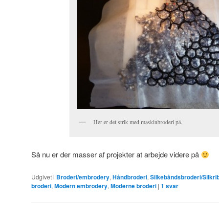
Her er det strik med maskinbroderi på.
Så nu er der masser af projekter at arbejde videre på
Udgivet i
Broderi/embrodery
,
Håndbroderi
,
Silkebåndsbroderi/Silkr
broderi
,
Modern embrodery
,
Moderne broderi
|
1
svar