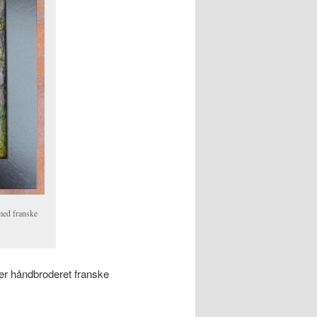
 med franske
der håndbroderet franske