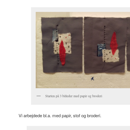
Starten på 3 billeder med papir og broderi
Vi arbejdede bl.a. med papir, stof og broderi.