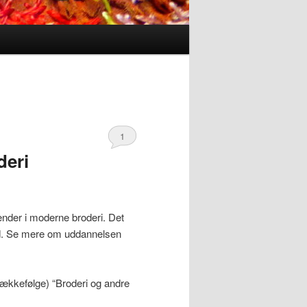
1
deri
ender i moderne broderi. Det
d. Se mere om uddannelsen
rækkefølge) “Broderi og andre