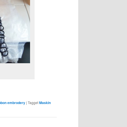
ibbon embrodery
|
Tagget
Maskin